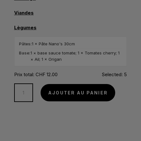
Viandes
Lègumes
Pâtes:
1 × Pâte Nano's 30cm
Base:
1 × base sauce tomate; 1 × Tomates cherry; 1
× Ail; 1 × Origan
Prix total:
CHF
12.00
Selected:
5
quantité
A
AJOUTER AU PANIER
de
l
Marinara
t
e
r
n
a