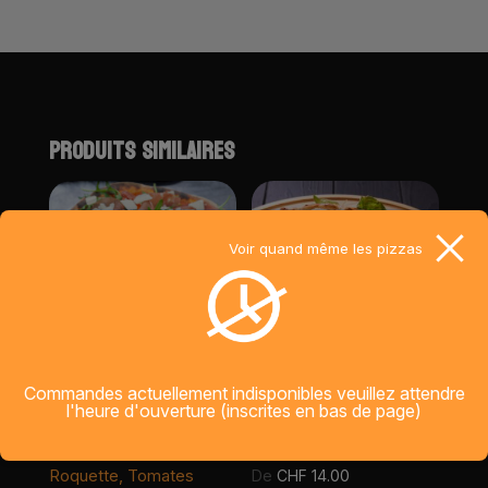
t
i
v
e
:
PRODUITS SIMILAIRES
Voir quand même les pizzas
SUD
CALZONE
Commandes actuellement indisponibles veuillez attendre
l'heure d'ouverture (inscrites en bas de page)
base sauce tomate,
base sauce tomate,
Bresaola, Burrata,
Mozzarella, jambon
Roquette, Tomates
De
CHF
14.00