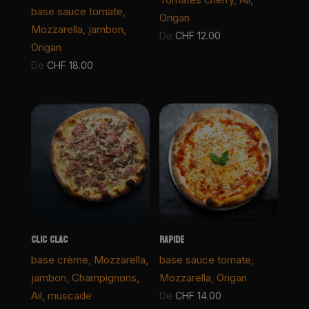
base sauce tomate,
Origan
Mozzarella, jambon,
De
CHF
12.00
Origan
De
CHF
18.00
CLIC CLAC
RAPIDE
base crème, Mozzarella,
base sauce tomate,
jambon, Champignons,
Mozzarella, Origan
Ail, muscade
De
CHF
14.00