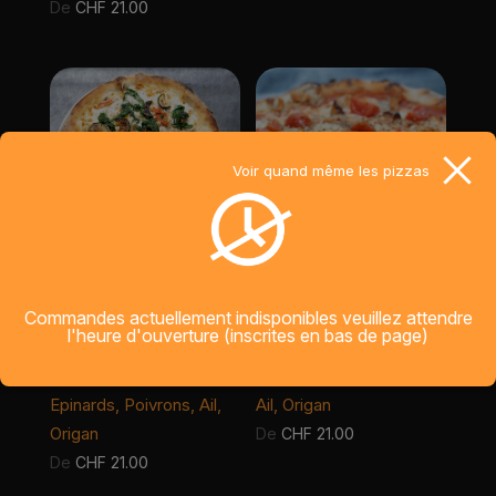
De
CHF
21.00
Voir quand même les pizzas
VÉGÉTARIEN
CHICK CHACK
Commandes actuellement indisponibles veuillez attendre
Mozzarella,
base sauce tomate,
l'heure d'ouverture (inscrites en bas de page)
Champignons,
Mozzarella, Poulet
Courgettes, Aubergines,
epice, Tomates cherry,
Epinards, Poivrons, Ail,
Ail, Origan
Origan
De
CHF
21.00
De
CHF
21.00