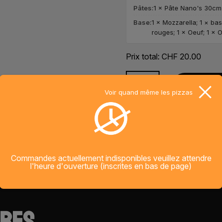
Pâtes:
1 × Pâte Nano's 30cm
Base:
1 × Mozzarella; 1 × ba
rouges; 1 × Oeuf; 1 × 
Prix total:
CHF
20.00
quantité
AJOUTE
de
Voir quand même les pizzas
Tuk
Tuk
Commandes actuellement indisponibles veuillez attendre
l'heure d'ouverture (inscrites en bas de page)
IRES