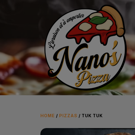
Lecteur
vidéo
HOME
/
PIZZAS
/ TUK TUK