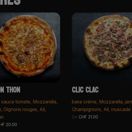
N THON
CLIC CLAC
 sauce tomate, Mozzarella,
base crème, Mozzarella, ja
, Oignons rouges, Ail,
Champignons, Ail, muscade
an
De
CHF
21.00
HF
20.00