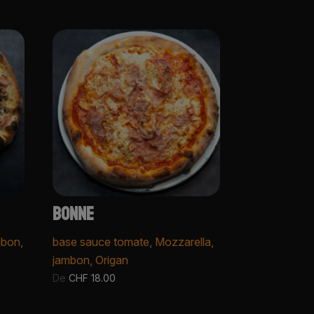
:
BONNE
mbon,
base sauce tomate, Mozzarella,
jambon, Origan
De
CHF
18.00