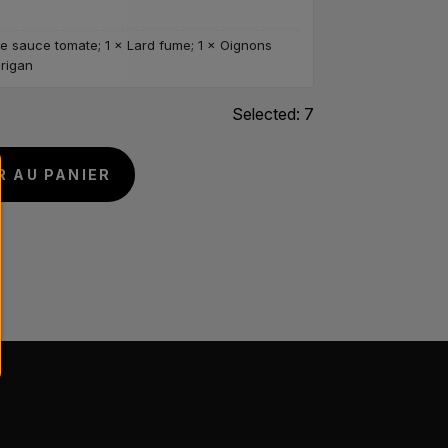
se sauce tomate; 1 × Lard fume; 1 × Oignons
Origan
Selected:
7
A
R AU PANIER
l
t
e
r
n
a
t
i
v
e