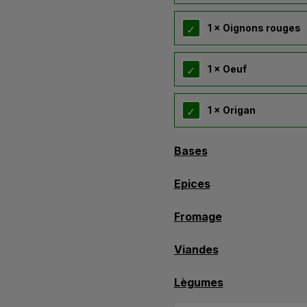
1 × Oignons rouges
1 × Oeuf
1 × Origan
Bases
Epices
Fromage
Viandes
Lègumes