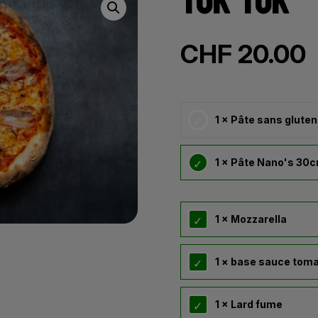
TUK TUK
CHF
20.00
1 × Pâte sans gluten
1 × Pâte Nano's 30
1 × Mozzarella
1 × base sauce tom
1 × Lard fume