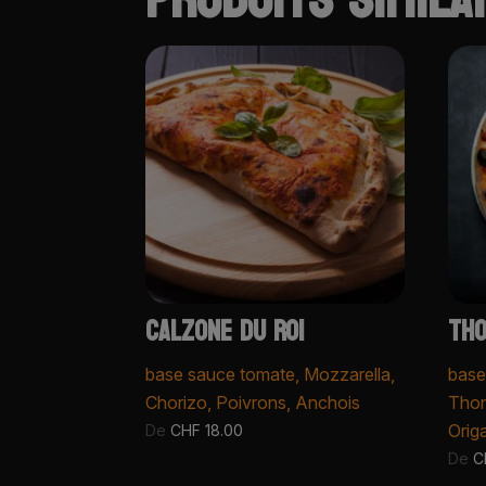
CALZONE DU ROI
THO
base sauce tomate, Mozzarella,
base
Chorizo, Poivrons, Anchois
Thon
Orig
De
CHF
18.00
De
C