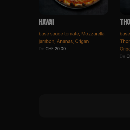
HAWAI
THO
base sauce tomate, Mozzarella,
base
jambon, Ananas, Origan
Thon
Orig
De
CHF
20.00
De
C