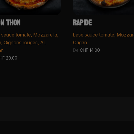
N THON
RAPIDE
 sauce tomate, Mozzarella,
base sauce tomate, Mozzare
, Oignons rouges, Ail,
Origan
an
De
CHF
14.00
HF
20.00