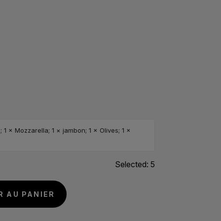
1 × Mozzarella; 1 × jambon; 1 × Olives; 1 ×
Selected:
5
A
R AU PANIER
l
t