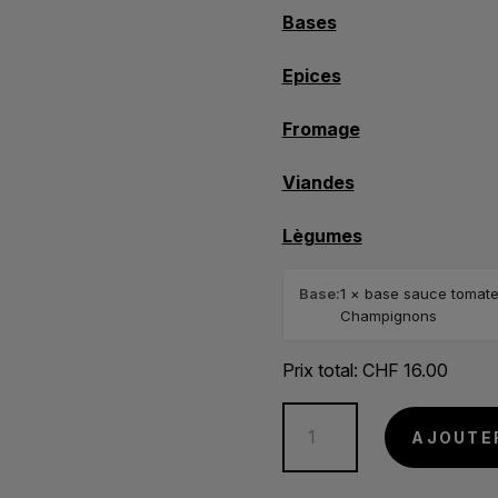
Bases
Epices
Fromage
Viandes
Lègumes
Base:
1 × base sauce tomate; 
Champignons
Prix total:
CHF
16.00
quantité
AJOUTE
de
Calzone