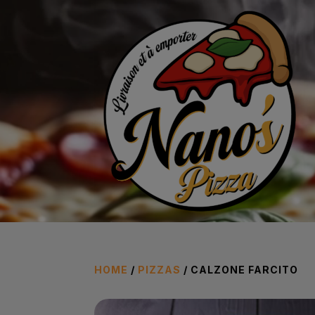
Lecteur
vidéo
HOME
/
PIZZAS
/ CALZONE FARCITO