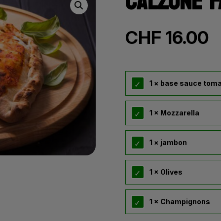
CALZONE F
CHF
16.00
1 × base sauce tom
1 × Mozzarella
1 × jambon
1 × Olives
1 × Champignons