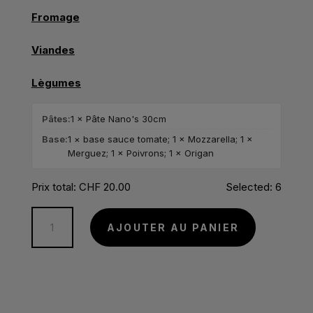
Fromage
Viandes
Lègumes
Pâtes:
1 × Pâte Nano's 30cm
Base:
1 × base sauce tomate; 1 × Mozzarella; 1 ×
Merguez; 1 × Poivrons; 1 × Origan
Prix total:
CHF
20.00
Selected:
6
quantité
A
AJOUTER AU PANIER
de
l
Pica
t
Pica
e
r
n