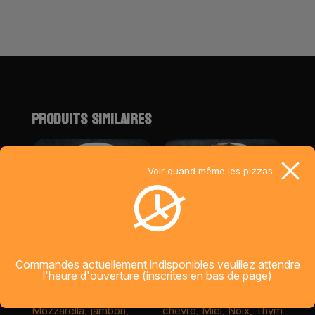
a
t
i
v
e
:
PRODUITS SIMILAIRES
Voir quand même les pizzas
Commandes actuellement indisponibles veuillez attendre
BON APP
LA CHEVRE
l'heure d'ouverture (inscrites en bas de page)
base sauce tomate,
Mozzarella, Fromage de
Mozzarella, jambon,
chevre, Miel, Noix, Thym