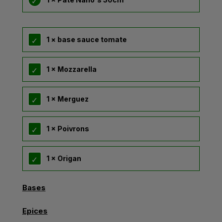
1 × base sauce tomate
1 × Mozzarella
1 × Merguez
1 × Poivrons
1 × Origan
Bases
Epices