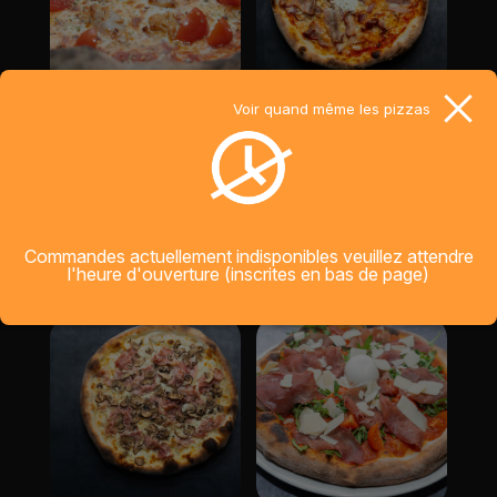
CHICK CHACK
TUK TUK
Voir quand même les pizzas
base sauce tomate,
Mozzarella, base sauce
Mozzarella, Poulet
tomate, Lard fume,
epice, Tomates cherry,
Oignons rouges, Oeuf,
Ail, Origan
Origan
Commandes actuellement indisponibles veuillez attendre
De
CHF
21.00
De
CHF
20.00
l'heure d'ouverture (inscrites en bas de page)