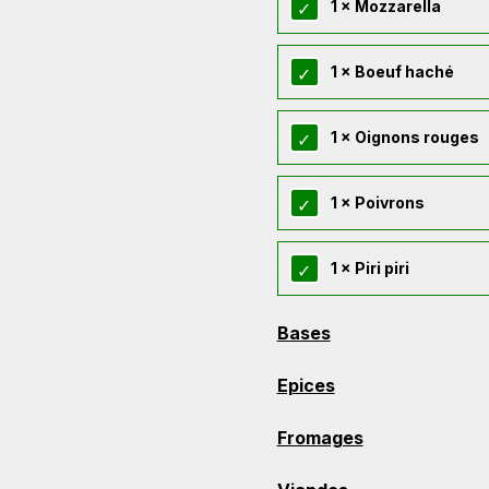
1 × Mozzarella
1 × Boeuf haché
1 × Oignons rouges
1 × Poivrons
1 × Piri piri
Bases
Epices
Fromages