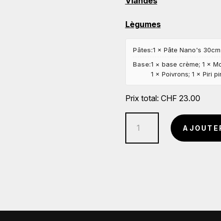
Viandes
Lègumes
Pâtes:
1 × Pâte Nano's 30cm
Base:
1 × base crème; 1 × Mo
1 × Poivrons; 1 × Piri pir
Prix total:
CHF
23.00
quantité
AJOUTE
de
La
Boghi