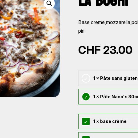
LA BOGHI
Base creme,mozzarella,poi
piri
CHF
23.00
1 × Pâte sans gluten
1 × Pâte Nano's 30
1 × base crème