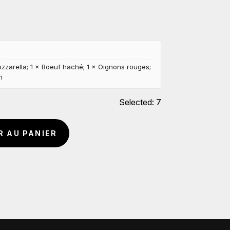
zzarella; 1 × Boeuf haché; 1 × Oignons rouges;
i
Selected:
7
A
R AU PANIER
l
t
e
r
n
a
t