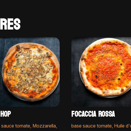
IRES
 HOP
FOCACCIA ROSSA
 sauce tomate, Mozzarella,
base sauce tomate, Huile d'o