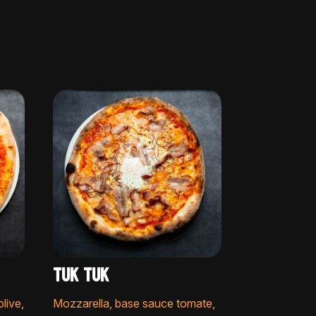
i
v
e
:
TUK TUK
live,
Mozzarella, base sauce tomate,