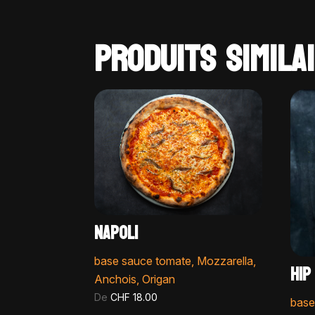
PRODUITS SIMILA
NAPOLI
base sauce tomate, Mozzarella,
HIP
Anchois, Origan
De
CHF
18.00
base