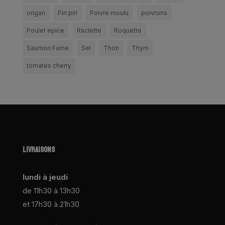
origan
Piri piri
Poivre moulu
poivrons
Poulet epice
Raclette
Roquette
Saumon Fume
Sel
Thon
Thym
tomates cherry
LIVRAISONS
lundi à jeudi
de 11h30 à 13h30
et 17h30 à 21h30