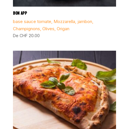
BON APP
base sauce tomate, Mozzarella, jambon,
Champignons, Olives, Origan
De
CHF
20.00