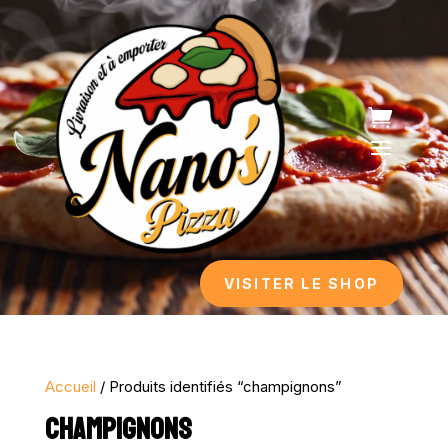
Lecteur
vidéo
VISITER LE SHOP
Accueil
/ Produits identifiés “champignons”
CHAMPIGNONS