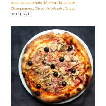
base sauce tomate, Mozzarella, jambon,
Champignons, Olives, Artichauts, Origan
De
CHF
22.00