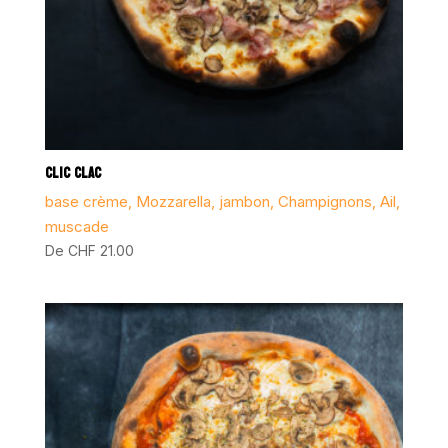
CLIC CLAC
base crème, Mozzarella, jambon, Champignons, Ail,
muscade
De
CHF
21.00