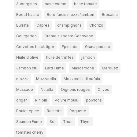
Aubergines
base crème
base tomate
Boeuf haché
Bord farcis mozza/jambon
Bresaola
Burrata
Capres
champignons
Chorizo
Courgettes
Creme au pesto Genovese
Crevettes black tiger
Epinards
Grana padano
Huile d'olive
huile de truffes
jambon
Jambon cru
Lard Fume
Mascarpone
Merguez
mozza
Mozzarella
Mozzarella di bufala
Muscade
Nutella
Oignons rouges
Olives
origan
Piri piri
Poivre moulu
poivrons
Poulet epice
Raclette
Roquette
Saumon Fume
Sel
Thon
Thym
tomates cherry