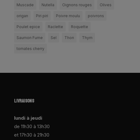
Muscade
Nutella
Oignons rouges
Olives
origan
Piri piri
Poivre moulu
poivrons
Poulet epice
Raclette
Roquette
Saumon Fume
Sel
Thon
Thym
tomates cherry
LIVRAISONS
lundi à jeudi
de 11h30 à 13h30
et 17h30 à 21h30