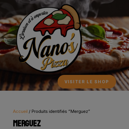
Lecteur
vidéo
VISITER LE SHOP
Accueil
/ Produits identifiés “Merguez”
MERGUEZ